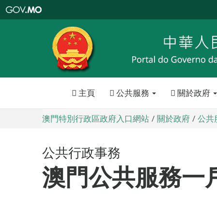
澳
門
特
別
行
政
區
政
府
入
口
網
站
主頁
公共服務
關於政府
澳門特別行政區政府入口網站
關於政府
公共
公共行政事務
澳門公共服務一