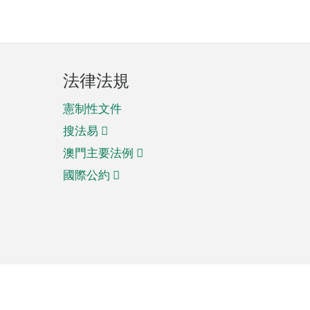
法律法規
憲制性文件
搜法易
澳門主要法例
國際公約