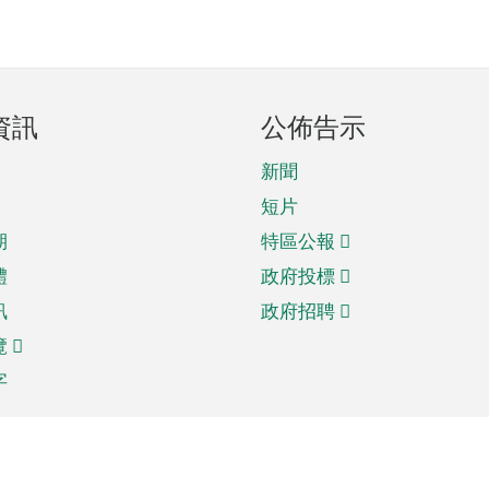
資訊
公佈告示
新聞
短片
期
特區公報
體
政府投標
訊
政府招聘
覽
字
及貿易
相關連結