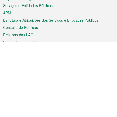
Serviços e Entidades Públicos
APM
Estrutura e Atribuições dos Serviços e Entidades Públicos
Consulta de Políticas
Relatório das LAG
Promoções especiais
Sobre a RAEM
Tempo
Transporte
Feriados
Cultura e lazer
Informação de Macau
Ficheiro sobre Macau
Estatísticas