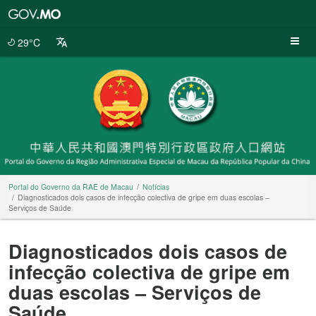
Portal
do
Governo
29°C
da
RAE
de
Macau
Portal do Governo da RAE de Macau
Notícias
Diagnosticados dois casos de infecção colectiva de gripe em duas escolas –
Serviços de Saúde
Diagnosticados dois casos de
infecção colectiva de gripe em
duas escolas – Serviços de
Saúde