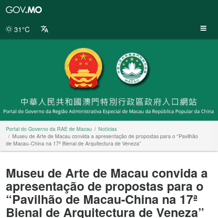
Portal
do
Governo
31°C
da
RAE
de
Macau
Portal do Governo da RAE de Macau
Notícias
Museu de Arte de Macau convida a apresentação de propostas para o “Pavilhão
de Macau-China na 17ª Bienal de Arquitectura de Veneza”
Museu de Arte de Macau convida a
apresentação de propostas para o
“Pavilhão de Macau-China na 17ª
Bienal de Arquitectura de Veneza”