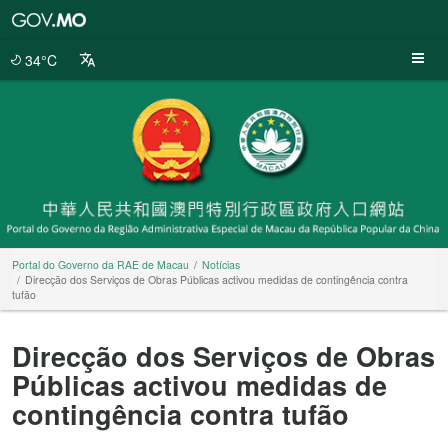
Portal
do
Governo
34°C
da
RAE
de
Macau
Portal do Governo da RAE de Macau
Notícias
Direcção dos Serviços de Obras Públicas activou medidas de contingência contra
tufão
Direcção dos Serviços de Obras
Públicas activou medidas de
contingência contra tufão