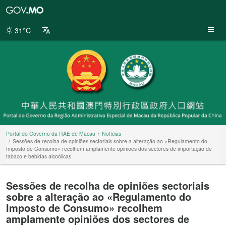
Portal
do
Governo
31°C
da
RAE
de
Macau
Portal do Governo da RAE de Macau
Notícias
Sessões de recolha de opiniões sectoriais sobre a alteração ao «Regulamento do
Imposto de Consumo» recolhem amplamente opiniões dos sectores de importação de
tabaco e bebidas alcoólicas
Sessões de recolha de opiniões sectoriais
sobre a alteração ao «Regulamento do
Imposto de Consumo» recolhem
amplamente opiniões dos sectores de