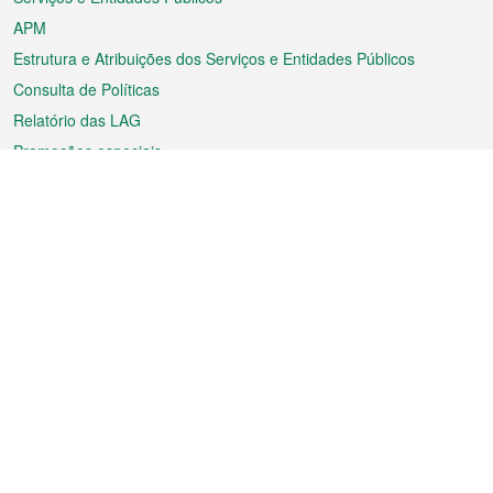
APM
Estrutura e Atribuições dos Serviços e Entidades Públicos
Consulta de Políticas
Relatório das LAG
Promoções especiais
Sobre a RAEM
Tempo
Transporte
Feriados
Cultura e lazer
Informação de Macau
Ficheiro sobre Macau
Estatísticas
Anúncios