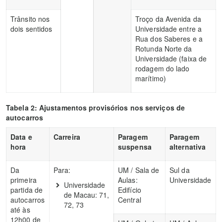
Trânsito nos
Troço da Avenida da
dois sentidos
Universidade entre a
Rua dos Saberes e a
Rotunda Norte da
Universidade (faixa de
rodagem do lado
marítimo)
Tabela 2: Ajustamentos provisórios nos serviços de
autocarros
Data e
Carreira
Paragem
Paragem
hora
suspensa
alternativa
Da
Para:
UM / Sala de
Sul da
primeira
Aulas:
Universidade
Universidade
partida de
Edifício
de Macau: 71,
autocarros
Central
72, 73
até às
12h00 de