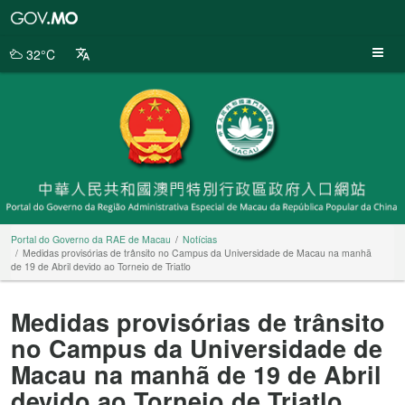
Portal
do
Governo
32°C
da
RAE
de
Macau
Portal do Governo da RAE de Macau
Notícias
Medidas provisórias de trânsito no Campus da Universidade de Macau na manhã
de 19 de Abril devido ao Torneio de Triatlo
Medidas provisórias de trânsito
no Campus da Universidade de
Macau na manhã de 19 de Abril
devido ao Torneio de Triatlo