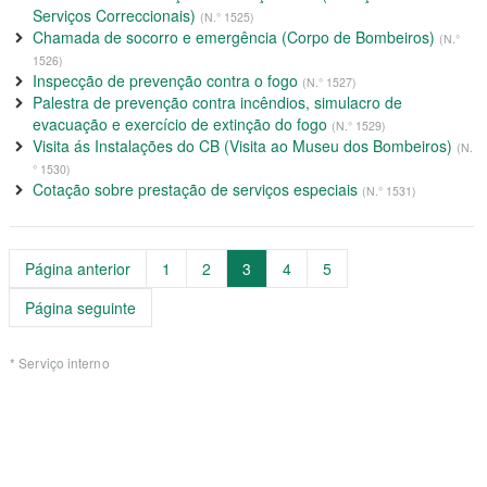
Serviços Correccionais)
(N.° 1525)
Chamada de socorro e emergência (Corpo de Bombeiros)
(N.°
1526)
Inspecção de prevenção contra o fogo
(N.° 1527)
Palestra de prevenção contra incêndios, simulacro de
evacuação e exercício de extinção do fogo
(N.° 1529)
Visita ás Instalações do CB (Visita ao Museu dos Bombeiros)
(N.
° 1530)
Cotação sobre prestação de serviços especiais
(N.° 1531)
Página
Página
Página
Página
Página
Página anterior
1
2
3
4
5
Página seguinte
* Serviço interno