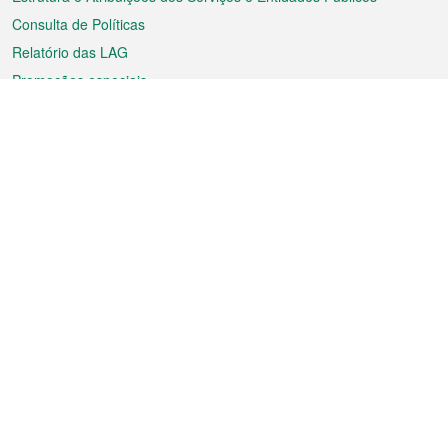
Consulta de Políticas
Relatório das LAG
Promoções especiais
Sobre a RAEM
Tempo
Transporte
Feriados
Cultura e lazer
Informação de Macau
Ficheiro sobre Macau
Estatísticas
Anúncios
Notícias