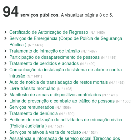
94
serviços públicos.
A visualizar página 3 de 5.
Certificado de Autorização de Regresso
(N.° 1485)
Serviços de Emergência (Corpo de Polícia de Segurança
Pública )
(N.° 1486)
Tratamento de infracção de trânsito
(N.° 1487)
Participação de desaparecimento de pessoas
(N.° 1489)
Tratamento de perdidos e achados
(N.° 1490)
Comunicação da instalação de sistema de alarme contra
intrusão
(N.° 1491)
Auto de notícia de transladação de restos mortais
(N.° 1492)
Livre-trânsito mortuário
(N.° 1493)
Manifesto de armas e dispositivos controlados
(N.° 1499)
Linha de prevenção e combate ao tráfico de pessoas
(N.° 1505)
Serviços remunerados
(N.° 1506)
Tratamento de denúncia
(N.° 1520)
Pedidos de realização de actividades de educação cívica
(Polícia Judiciária )
(N.° 1521)
Serviços relativos à visita de recluso
(N.° 1524)
Assistência e infomação de serviço social (Direcção dos