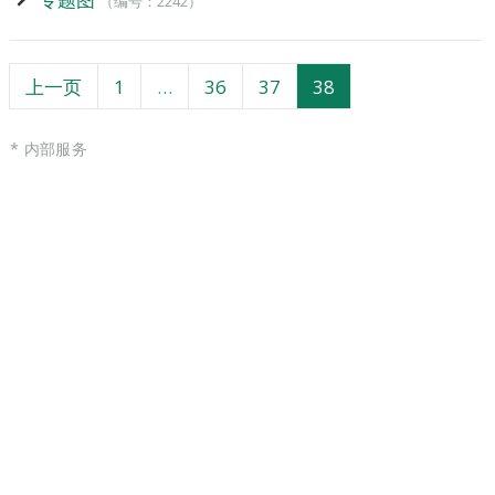
（编号：2242）
页
页
页
页
上一页
1
…
36
37
38
面
面
面
面
* 内部服务