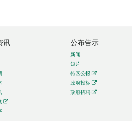
资讯
公布告示
新闻
短片
期
特区公报
体
政府投标
讯
政府招聘
览
字
及贸易
相关连结