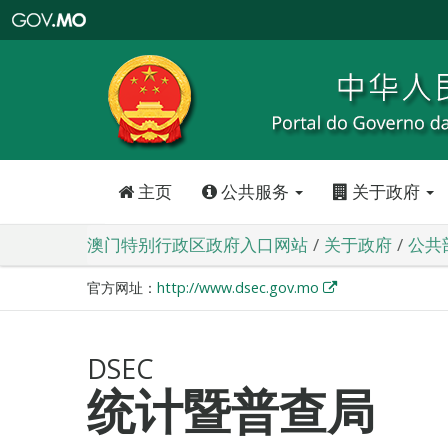
澳
门
特
别
行
政
区
政
府
入
口
网
站
主页
公共服务
关于政府
澳门特别行政区政府入口网站
关于政府
公共
官方网址：
http://www.dsec.gov.mo
DSEC
统计暨普查局