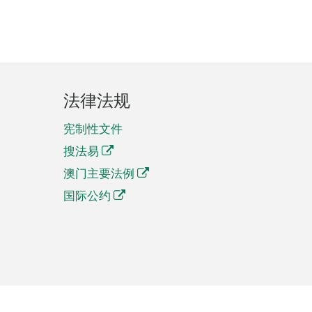
法律法规
宪制性文件
搜法易
澳门主要法例
国际公约