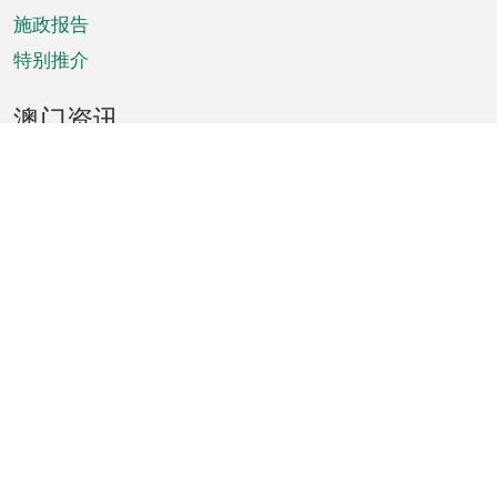
施政报告
特别推介
澳门资讯
天气
交通
公众假期
文娱康体
城市资讯
澳门便览
统计数字
公布告示
新闻