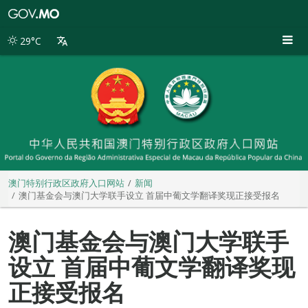
澳
门
特
29°C
别
行
政
区
政
府
入
口
网
站
澳门特别行政区政府入口网站
新闻
澳门基金会与澳门大学联手设立 首届中葡文学翻译奖现正接受报名
澳门基金会与澳门大学联手
设立 首届中葡文学翻译奖现
正接受报名