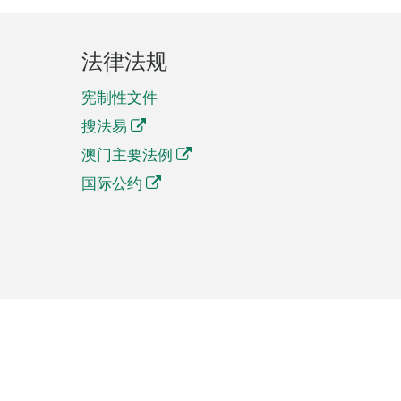
法律法规
宪制性文件
搜法易
澳门主要法例
国际公约