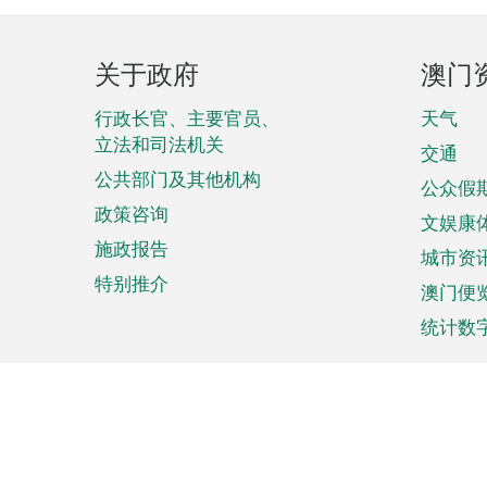
页
关于政府
澳门
脚
菜
行政长官、主要官员、
天气
立法和司法机关
单
交通
公共部门及其他机构
公众假
政策咨询
文娱康
施政报告
城市资
特别推介
澳门便
统计数
来澳旅游
商务
计划行程
贸易投
观光
澳门经