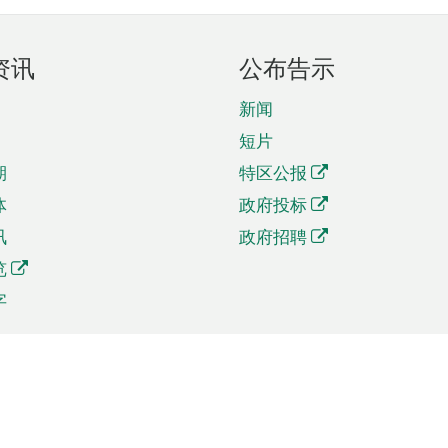
资讯
公布告示
新闻
短片
期
特区公报
体
政府投标
讯
政府招聘
览
字
及贸易
相关连结
资
手机应用程序目录
贸会展
社交媒体目录