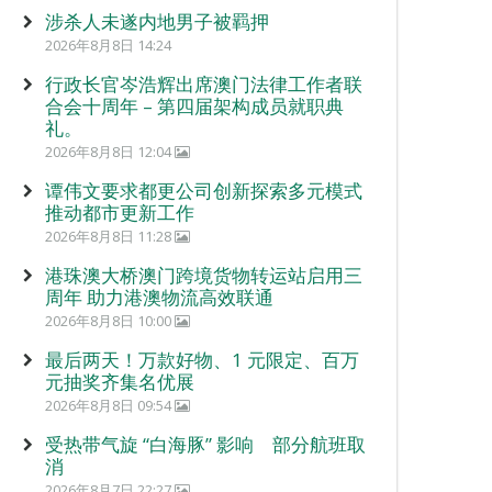
涉杀人未遂内地男子被羁押
2026年8月8日 14:24
行政长官岑浩辉出席澳门法律工作者联
合会十周年 – 第四届架构成员就职典
礼。
2026年8月8日 12:04
谭伟文要求都更公司创新探索多元模式
推动都市更新工作
2026年8月8日 11:28
港珠澳大桥澳门跨境货物转运站启用三
周年 助力港澳物流高效联通
2026年8月8日 10:00
最后两天！万款好物、1 元限定、百万
元抽奖齐集名优展
2026年8月8日 09:54
受热带气旋 “白海豚” 影响 部分航班取
消
2026年8月7日 22:27