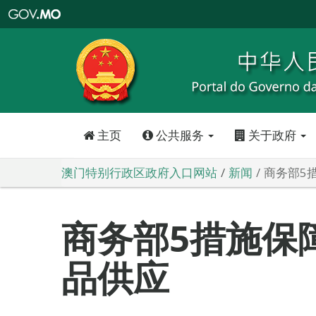
澳
门
特
别
行
政
区
政
府
入
口
网
站
主页
公共服务
关于政府
澳门特别行政区政府入口网站
新闻
商务部5
商务部5措施保
品供应