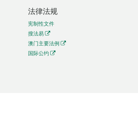
法律法规
宪制性文件
搜法易
澳门主要法例
国际公约