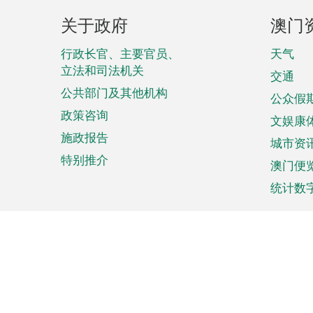
页
关于政府
澳门
脚
菜
行政长官、主要官员、
天气
立法和司法机关
单
交通
公共部门及其他机构
公众假
政策咨询
文娱康
施政报告
城市资
特别推介
澳门便
统计数
来澳旅游
商务
计划行程
贸易投
观光
澳门经
娱乐休闲
中小企