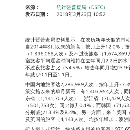
来源：
统计暨普查局（DSEC）
发布日期：
2018年3月23日 10:52
统计暨普查局资料显示，在农历新年长假的带动下，
自2014年8月以来的新高，按月上升12.0%，
（1,396,068人次）及不过夜旅客（1,674,8
宿旅客平均逗留时间维持在去年同月2.2日的水平
不过夜旅客占比（54.5%）较去年同月增加3
年减少0.1日至1.1日。
中国内地旅客达2,286,989人次，按年上升37
策实施以来的单月新高，有1,403,954人次，
东省（1,141,703人次）、浙江省（76,439
（501,753次）同比微升0.1%，而韩国（71,
分别减少13.4%及8.4%。另一方面，来自美国（
及英国的旅客（4,143人次）均按年增加，澳洲
按入境方式统计，经陆路入境的旅客有1,970,6