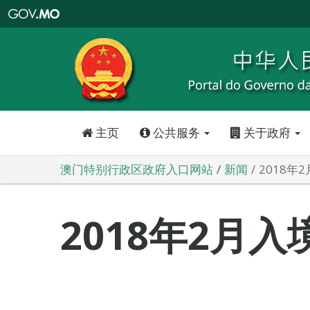
澳
门
特
别
行
政
区
政
府
入
口
网
站
主页
公共服务
关于政府
澳门特别行政区政府入口网站
新闻
2018年
2018年2月入