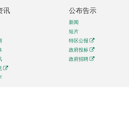
资讯
公布告示
新闻
短片
期
特区公报
体
政府投标
讯
政府招聘
览
字
及贸易
相关连结
资
手机应用程序目录
贸会展
社交媒体目录
商机和服务
专题网站目录