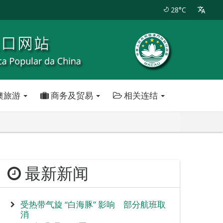
28°C
澳旅游
商务及贸易
相关连结
最新新闻
受热带气旋 “白海豚” 影响 部分航班取
消