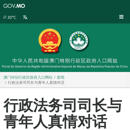
澳
门
特
30°C
别
行
政
区
政
府
入
口
网
站
澳门特别行政区政府入口网站
新闻
行政法务司司长与青年人真情对话
行政法务司司长与
青年人真情对话