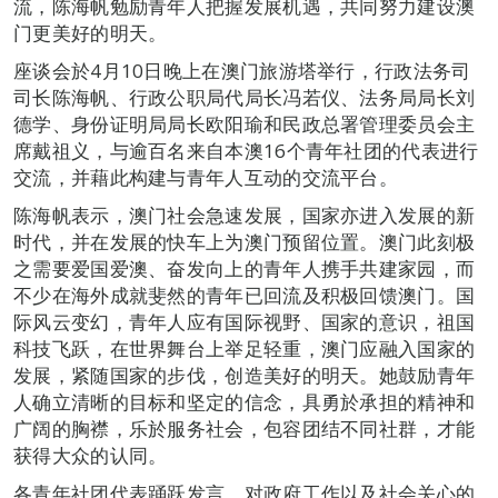
流，陈海帆勉励青年人把握发展机遇，共同努力建设澳
门更美好的明天。
座谈会於4月10日晚上在澳门旅游塔举行，行政法务司
司长陈海帆、行政公职局代局长冯若仪、法务局局长刘
德学、身份证明局局长欧阳瑜和民政总署管理委员会主
席戴祖义，与逾百名来自本澳16个青年社团的代表进行
交流，并藉此构建与青年人互动的交流平台。
陈海帆表示，澳门社会急速发展，国家亦进入发展的新
时代，并在发展的快车上为澳门预留位置。澳门此刻极
之需要爱国爱澳、奋发向上的青年人携手共建家园，而
不少在海外成就斐然的青年已回流及积极回馈澳门。国
际风云变幻，青年人应有国际视野、国家的意识，祖国
科技飞跃，在世界舞台上举足轻重，澳门应融入国家的
发展，紧随国家的步伐，创造美好的明天。她鼓励青年
人确立清晰的目标和坚定的信念，具勇於承担的精神和
广阔的胸襟，乐於服务社会，包容团结不同社群，才能
获得大众的认同。
各青年社团代表踊跃发言，对政府工作以及社会关心的