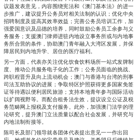
议题发表意见，内容围绕宪法和《澳门基本法》的进一
步推广，建议提升公务员对相关法制的认识；优化中央
招聘制度及提高其效率效益；完善公务员培训工作，加
强爱国意识及品德的培养，同时鼓励公务员工余参与义
务服务；支援澳门律师进驻内地设立事务所或与内地事
务所合营的条件，协助澳门青年融入大湾区发展，并保
障居民到内地升学、居住的医疗福利。
另一方面，代表亦关注优化饮食饮料场所一站式发牌制
度、推动公共服务电子化的工作；公务员面临的挑战、
跨职程晋升及向上流动机会；澳门与香港与台湾的刑事
司法互助协议的进展；争取特区护照获得更多国家免签
证等待遇以便利居民旅游；支持本地青年参与国际活动
以扩阔视野等。而配合租务法生效，提议设立公证及税
务范畴网上报税及支付服务。此外，加强澳门法学的理
论研究，提升澳门立法质量以配合社会发展，并研究与
内地法制衔接等。
陈司长及部门领导就各团体代表提出意见一一作出回
应。她感谢各位的宝贵意见及建议，并希望日后继续与