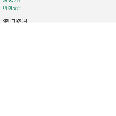
特别推介
澳门资讯
天气
交通
公众假期
文娱康体
城市资讯
澳门便览
统计数字
公布告示
新闻
短片