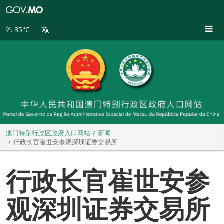
澳
门
特
35°C
别
行
政
区
政
府
入
口
网
站
澳门特别行政区政府入口网站
新闻
行政长官崔世安参观深圳证券交易所
行政长官崔世安参
观深圳证券交易所