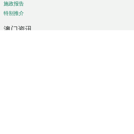
施政报告
特别推介
澳门资讯
天气
交通
公众假期
文娱康体
城市资讯
澳门便览
统计数字
公布告示
新闻