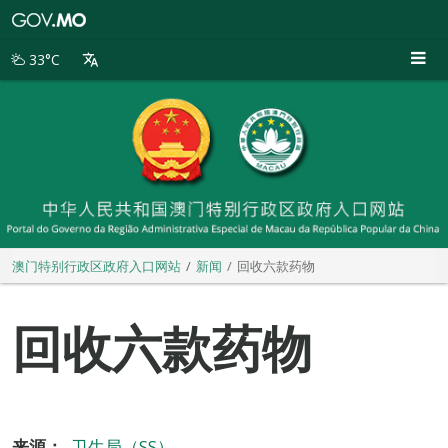
澳
门
特
33°C
别
行
政
区
政
府
入
口
网
站
澳门特别行政区政府入口网站
新闻
回收六款药物
回收六款药物
来源：
卫生局（SS）