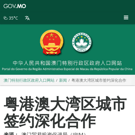
澳
门
特
35°C
别
行
政
区
政
府
入
口
网
站
澳门特别行政区政府入口网站
新闻
粤港澳大湾区城市签约深化合作
粤港澳大湾区城市
签约深化合作
来源：
澳门贸易投资促进局（IPIM）