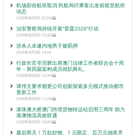
机场部份航班取消 民航局吁乘客出发前留意航班
动态
2026年8月8日 22:56
治安警察局持续开展“雷霆2026”行动
2026年8月8日 15:40
涉杀人未遂内地男子被羁押
2026年8月8日 14:24
行政长官岑浩辉出席澳门法律工作者联合会十周
年 – 第四届架构成员就职典礼。
2026年8月8日 12:04
谭伟文要求都更公司创新探索多元模式推动都市
更新工作
2026年8月8日 11:28
港珠澳大桥澳门跨境货物转运站启用三周年 助力
港澳物流高效联通
2026年8月8日 10:00
最后两天！万款好物、1 元限定、百万元抽奖齐