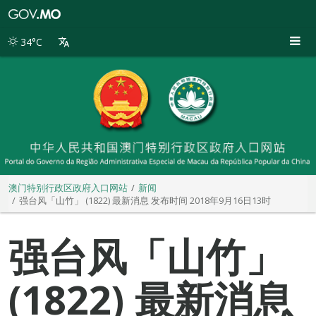
澳
门
特
34°C
别
行
政
区
政
府
入
口
网
站
澳门特别行政区政府入口网站
新闻
强台风「山竹」 (1822) 最新消息 发布时间 2018年9月16日13时
强台风「山竹」
(1822) 最新消息