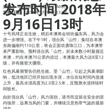
发布时间 2018年
来源：
地球物理暨气象局（SMG）
发布日期：
2018年9月16日 13:07
9月16日13时
十号风球正在生效，稍后本澳将会转吹偏东风，风力会
进一步增强。在下午1时，强台风「山竹」集结在本澳
东南偏南约110公里，将会正面吹袭珠江口，为本澳带
来严重影响。预料强台风「山竹」於未来数小时最接近
本澳，约在本澳70公里内掠过，本澳最大风力达8至12
级，并有频密大骤雨。
红色风暴潮警告仍然生效。受「山竹」引起之风暴潮影
响，低洼地区已经开始出现水浸，水位在短时间内急速
上升，最高水浸高度为2.0至2.5米，且预测水浸持续时
间较长。
由於强台风「山竹」风力强劲，请市民逗留在安全的室
内场所，远离当风的门窗，并继续注意热带气旋的最新
消息。