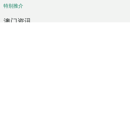
特别推介
澳门资讯
天气
交通
公众假期
文娱康体
城市资讯
澳门便览
统计数字
公布告示
新闻
短片