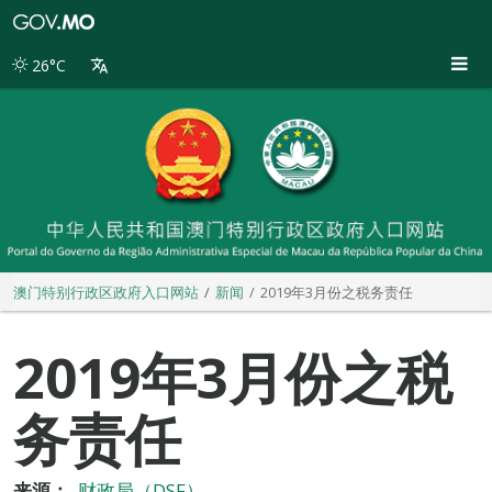
澳
门
特
26°C
别
行
政
区
政
府
入
口
网
站
澳门特别行政区政府入口网站
新闻
2019年3月份之税务责任
2019年3月份之税
务责任
来源：
财政局（DSF）