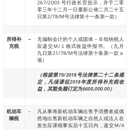
267/2003 号行政长官批示，并于二零
零三年十二月一日重新公佈二月二十五
日第2/78/M号法律第十一条第一款）
所得补
－
无编制会计的个人或团体－Ｂ组纳税人
充税
应递交Ｍ/１格式收益申报书。（九月
九日第21/78/M号法律第十条第一款ａ
项）
（根据第
19
/2018
号法律第二十二条规
定，
凡须课征2018年度所得补充税收
益，其豁免额订定为$600,000.00）
机动车
－
凡从事将新机动车辆出售予消费者或偶
辆税
然地出售新机动车辆之自然人或法人在
发生应课税事实后十五日内，递交Ｍ/4