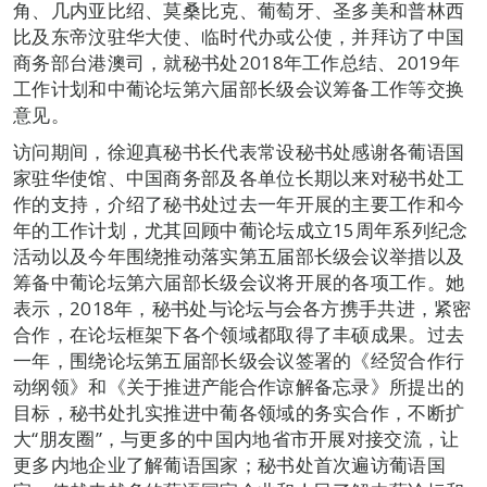
角、几内亚比绍、莫桑比克、葡萄牙、圣多美和普林西
比及东帝汶驻华大使、临时代办或公使，并拜访了中国
商务部台港澳司，就秘书处2018年工作总结、2019年
工作计划和中葡论坛第六届部长级会议筹备工作等交换
意见。
访问期间，徐迎真秘书长代表常设秘书处感谢各葡语国
家驻华使馆、中国商务部及各单位长期以来对秘书处工
作的支持，介绍了秘书处过去一年开展的主要工作和今
年的工作计划，尤其回顾中葡论坛成立15周年系列纪念
活动以及今年围绕推动落实第五届部长级会议举措以及
筹备中葡论坛第六届部长级会议将开展的各项工作。她
表示，2018年，秘书处与论坛与会各方携手共进，紧密
合作，在论坛框架下各个领域都取得了丰硕成果。过去
一年，围绕论坛第五届部长级会议签署的《经贸合作行
动纲领》和《关于推进产能合作谅解备忘录》所提出的
目标，秘书处扎实推进中葡各领域的务实合作，不断扩
大“朋友圈”，与更多的中国内地省市开展对接交流，让
更多内地企业了解葡语国家；秘书处首次遍访葡语国