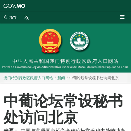
澳
门
特
26°C
别
行
政
区
政
府
入
口
网
站
澳门特别行政区政府入口网站
新闻
中葡论坛常设秘书处访问北京
中葡论坛常设秘书
处访问北京
来源：
中国与葡语国家经贸合作论坛常设秘书处辅助办