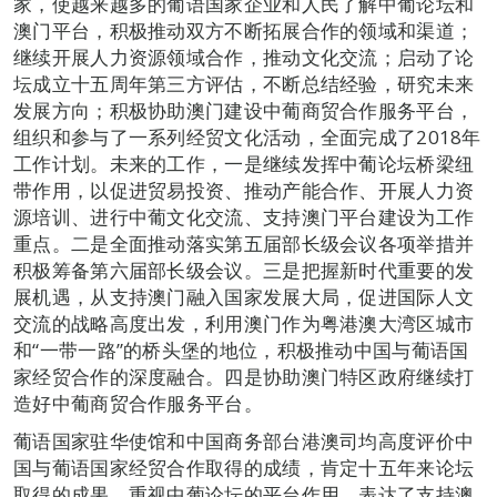
家，使越来越多的葡语国家企业和人民了解中葡论坛和
澳门平台，积极推动双方不断拓展合作的领域和渠道；
继续开展人力资源领域合作，推动文化交流；启动了论
坛成立十五周年第三方评估，不断总结经验，研究未来
发展方向；积极协助澳门建设中葡商贸合作服务平台，
组织和参与了一系列经贸文化活动，全面完成了2018年
工作计划。未来的工作，一是继续发挥中葡论坛桥梁纽
带作用，以促进贸易投资、推动产能合作、开展人力资
源培训、进行中葡文化交流、支持澳门平台建设为工作
重点。二是全面推动落实第五届部长级会议各项举措并
积极筹备第六届部长级会议。三是把握新时代重要的发
展机遇，从支持澳门融入国家发展大局，促进国际人文
交流的战略高度出发，利用澳门作为粤港澳大湾区城市
和“一带一路”的桥头堡的地位，积极推动中国与葡语国
家经贸合作的深度融合。四是协助澳门特区政府继续打
造好中葡商贸合作服务平台。
葡语国家驻华使馆和中国商务部台港澳司均高度评价中
国与葡语国家经贸合作取得的成绩，肯定十五年来论坛
取得的成果，重视中葡论坛的平台作用，表达了支持澳