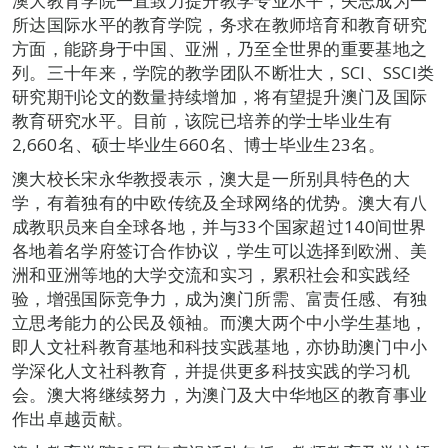
澳大教育学院一直致力提升教学专业水平，矢志成为一
所达国际水平的教育学院，务求在教师培育和教育研究
方面，能跻身于中国、亚洲，乃至全世界的重要基地之
列。三十年来，学院的教学团队不断壮大，SCI、SSCI类
研究期刊论文的数量持续增加，将有望提升澳门及国际
教育研究水平。目前，该院已培养的学士毕业生有
2,660名、硕士毕业生660名、博士毕业生23名。
澳大校长宋永华教授表示，澳大是一所别具特色的大
学，有着独有的中欧传统及全球网络的优势。澳大有八
成教职员来自全球各地，并与33个国家超过140间世界
各地着名学府签订合作协议，学生可以选择到欧洲、美
洲和亚洲等地的大学交流和实习，累积社会和实践经
验，增强国际竞争力，成为澳门所需、富责任感、有独
立思考能力的公民及领袖。而澳大两个中小学生基地，
即人文社科教育基地和科技实践基地，亦协助澳门中小
学深化人文社科教育，并提供更多科技实践的学习机
会。澳大将继续努力，为澳门及大中华地区的教育事业
作出卓越贡献。