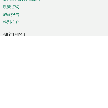
单
政策咨询
施政报告
特别推介
澳门资讯
天气
交通
公众假期
文娱康体
城市资讯
澳门便览
统计数字
公布告示