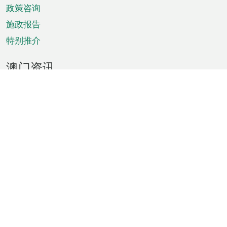
政策咨询
施政报告
特别推介
澳门资讯
天气
交通
公众假期
文娱康体
城市资讯
澳门便览
统计数字
公布告示