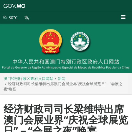
澳
门
特
30°C
别
行
政
区
政
府
入
口
网
站
澳门特别行政区政府入口网站
新闻
经济财政司司长梁维特出席澳门会展业界“庆祝全球展览日”－“会展之
夜”晚宴
经济财政司司长梁维特出席
澳门会展业界“庆祝全球展览
日”－“会展之夜”晚宴