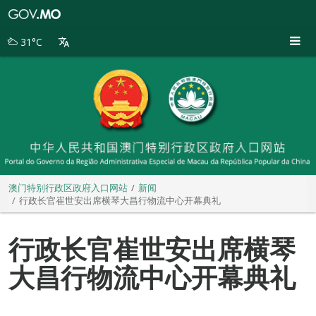
澳
门
特
31°C
别
行
政
区
政
府
入
口
网
站
澳门特别行政区政府入口网站
新闻
行政长官崔世安出席横琴大昌行物流中心开幕典礼
行政长官崔世安出席横琴
大昌行物流中心开幕典礼