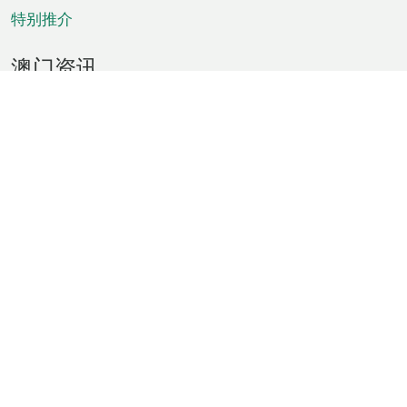
特别推介
澳门资讯
天气
交通
公众假期
文娱康体
城市资讯
澳门便览
统计数字
公布告示
新闻
短片