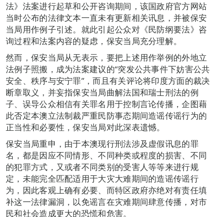
法》法案进行起草和公开咨询期间，该国政府官方网站
当时公布的法律文本一直未有更新相关讯息，并被保安
当局用作例子引述。就此引起公众对《民防纲要法》咨
询过程和法案内容的疑虑，保安当局充分理解。
然而，保安当局从无表示，要把上述用作举例的外地立
法例子照搬，成为法案建议的“突发公共事件下妨害公共
安全、秩序与安宁罪”，而且有关评论将印度方面的裁决
断章取义，并妄指保安当局曲解法国和瑞士刑法的例
子、误导公众相信有关罪名用于控制言论传播，企图藉
此否定本澳立法制裁严重民防事态期间造谣传谣行为的
正当性和必要性，保安当局对此深表遗憾。
保安当局重申，由于本澳现行刑法涉及虚假讯息的罪
名，都是因应不同情形、不同种类或程度的损害、不同
的犯罪方式，又或者不同类别的受害人等等来进行规
定，未能完全匹配适用于大灾大难期间的造谣传谣行
为，因此客观上确有必要、而特区政府亦绝对有责任填
补这一法律漏洞，以免谣言在灾难期间肆意传播，对市
民和社会造成更大的恐慌和危害。