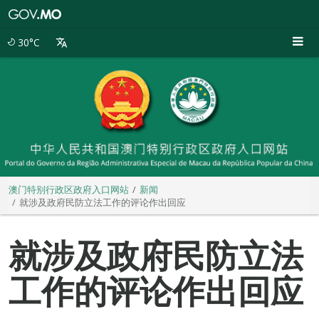
澳
门
特
30°C
别
行
政
区
政
府
入
口
网
站
澳门特别行政区政府入口网站
新闻
就涉及政府民防立法工作的评论作出回应
就涉及政府民防立法
工作的评论作出回应