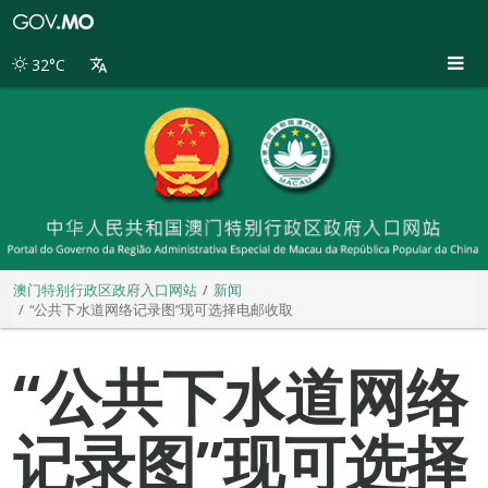
澳
门
特
32°C
别
行
政
区
政
府
入
口
网
站
澳门特别行政区政府入口网站
新闻
“公共下水道网络记录图”现可选择电邮收取
“公共下水道网络
记录图”现可选择