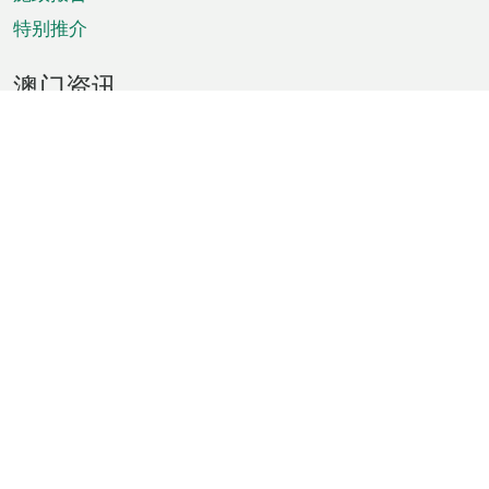
特别推介
澳门资讯
天气
交通
公众假期
文娱康体
城市资讯
澳门便览
统计数字
公布告示
新闻
短片