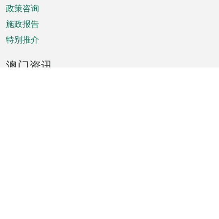
政策咨询
施政报告
特别推介
澳门资讯
天气
交通
公众假期
文娱康体
城市资讯
澳门便览
统计数字
公布告示