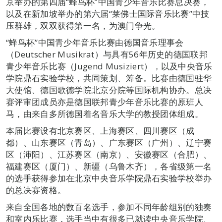
京举办的第四届“蜂鸟杯”中国青少年音乐比赛总决赛，
以及在新加坡举办的第六届“莱佛士国际音乐比赛”中技
压群雄，双双获得第一名，为澳门争光。
“蜂鸟杯”中国青少年音乐比赛由德国音乐理事会
（Deutscher Musikrat）与具有56年历史的德国联邦
青少年音乐比赛（Jugend Musiziert），以及中央音乐
学院鼎石实验学校，共同策划、筹备。比赛由德国驻华
大使馆、德国歌德学院北京分院等国际机构协办。总决
赛评审团成员亦是德国联邦青少年音乐比赛的原班人
马，由来自多所德国着名音乐大学的教授团体组成。
本届比赛设有北京赛区、上海赛区、四川赛区（成
都）、山东赛区（青岛）、广东赛区（广州）、辽宁赛
区（渖阳）、江苏赛区（南京）、安徽赛区（合肥）、
福建赛区（厦门）、新疆（乌鲁木齐），各省级第一名
的选手获得参加在北京中央音乐学院鼎石实验学校举办
的总决赛资格。
来自全国各地的数百名选手，参加不同年龄组别的独奏
和室内乐比赛，选手当中有很多已就读中央音乐学院、