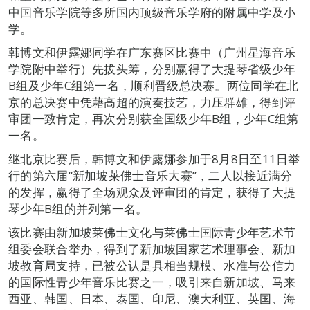
中国音乐学院等多所国内顶级音乐学府的附属中学及小
学。
韩博文和伊露娜同学在广东赛区比赛中（广州星海音乐
学院附中举行）先拔头筹，分别赢得了大提琴省级少年
B组及少年C组第一名，顺利晋级总决赛。两位同学在北
京的总决赛中凭藉高超的演奏技艺，力压群雄，得到评
审团一致肯定，再次分别获全国级少年B组，少年C组第
一名。
继北京比赛后，韩博文和伊露娜参加于8月8日至11日举
行的第六届“新加坡莱佛士音乐大赛”，二人以接近满分
的发挥，赢得了全场观众及评审团的肯定，获得了大提
琴少年B组的并列第一名。
该比赛由新加坡莱佛士文化与莱佛士国际青少年艺术节
组委会联合举办，得到了新加坡国家艺术理事会、新加
坡教育局支持，已被公认是具相当规模、水准与公信力
的国际性青少年音乐比赛之一，吸引来自新加坡、马来
西亚、韩国、日本、泰国、印尼、澳大利亚、英国、海