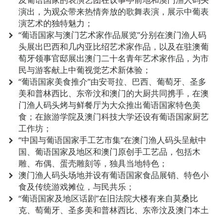
演出，为观众带来热情奔放的歌舞表演，展示中葡表
演艺术的独特魅力；
“葡语国家与澳门艺术家作品展览”分别在澳门渔人码
头展出巴西和几内亚比绍艺术家作品，以及在驻澳葡
萄牙领事官邸展出澳门二十名青年艺术家作品，为市
民与游客献上中葡视觉艺术新体验；
“葡语国家美食推介”由安哥拉、巴西、葡萄牙、圣多
美和普林西比、东帝汶和澳门的大厨共同携手，在澳
门渔人码头烤与鲜餐厅为大众推出葡语国家特色美
食；在旅游学院及澳门科技大学还设有葡语国家厨艺
工作坊；
“中国与葡语国家手工艺市集”在澳门渔人码头呈献中
国、葡语国家及地区和澳门原创手工艺品，包括木
雕、布偶、蛋壳雕刻等，独具当地特色；
澳门渔人码头场地并设有葡语国家食品展销、特色小
食及传统游戏摊位，与民共乐；
“葡语国家及地区话剧”在旧法院大楼有来自莫桑比
克、萄葡牙、圣多美和普林西比、东帝汶及澳门本土