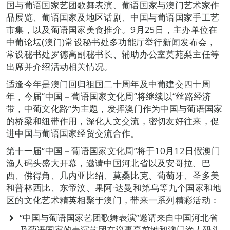
国与葡语国家艺团歌舞表演、葡语国家与澳门艺术家作
品展览、葡语国家及地区话剧、中国与葡语国家手工艺
市集，以及葡语国家美食推介。9月25日，主办单位在
中葡论坛(澳门)常设秘书处多功能厅举行新闻发布会，
常设秘书处罗德高副秘书长、辅助办公室莫苑梨主任等
出席并介绍活动相关情况。
适逢今年是澳门回归祖国二十周年及中葡建交四十周
年，今届“中国－葡语国家文化周”将继续以“丝路经济
带，中葡文化路”为主题，发挥澳门作为中国与葡语国家
的桥梁和纽带作用，深化人文交流，密切友好往来，促
进中国与葡语国家经贸交流合作。
第十一届“中国－葡语国家文化周”将于10月12日假澳门
渔人码头盛大开幕，邀请中国河北省以及安哥拉、巴
西、佛得角、几内亚比绍、莫桑比克、葡萄牙、圣多美
和普林西比、东帝汶、果阿·达曼和第乌等九个国家和地
区的文化艺术精英相聚于澳门，带来一系列精彩活动：
“中国与葡语国家艺团歌舞表演”邀请来自中国河北省
及葡语国家的表演艺团在议事亭前地和澳门渔人码头