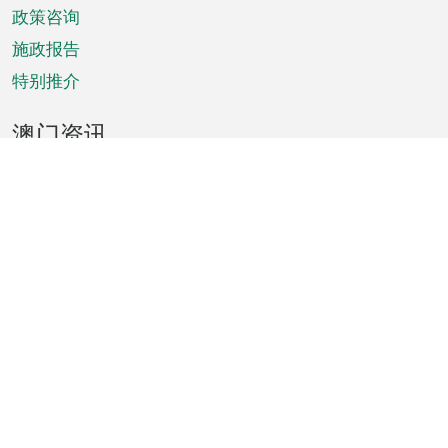
政策咨询
施政报告
特别推介
澳门资讯
天气
交通
公众假期
文娱康体
城市资讯
澳门便览
统计数字
公布告示