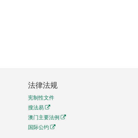
法律法规
宪制性文件
搜法易
澳门主要法例
国际公约