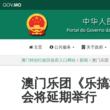
澳
门
特
别
行
政
区
政
府
入
口
网
站
主页
公共服务
关于政府
澳门特别行政区政府入口网站
新闻
澳门乐团
澳门乐团《乐搞
会将延期举行