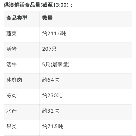
供澳鲜活食品量
(
截至
13:00)
：
食品类型
数量
蔬菜
约211.6吨
活猪
207只
活牛
5只(屠宰量)
冰鲜肉
约64吨
冻肉
约230吨
水产
约32吨
果类
约71.5吨