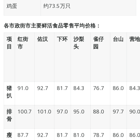
鸡蛋
约73.5万只
各市政街市主要鲜活食品零售平均价格：
项
红街
佑汉
下环
沙梨
雀仔
台山
营
目
市
头
园
猪
91.0
92.7
81.7
84.3
76.7
86.0
84.
扒
排
100.7
101.0
97.0
95.0
88.0
97.7
90.
骨
瘦
87.7
92.7
81.7
81.0
78.7
86.0
86.