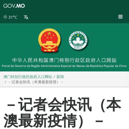
澳
门
特
31°C
别
行
政
区
政
府
入
口
网
站
澳门特别行政区政府入口网站
新闻
－记者会快讯（本澳最新疫情）－
－记者会快讯（本
澳最新疫情）－