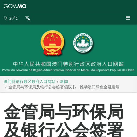
澳
门
特
30°C
别
行
政
区
政
府
入
口
网
站
澳门特别行政区政府入口网站
新闻
金管局与环保局及银行公会签署倡议书 推动澳门绿色金融发展
金管局与环保局
及银行公会签署