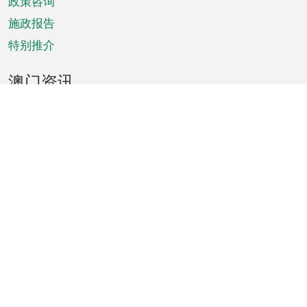
政策咨询
施政报告
特别推介
澳门资讯
天气
交通
公众假期
文娱康体
城市资讯
澳门便览
统计数字
公布告示
新闻