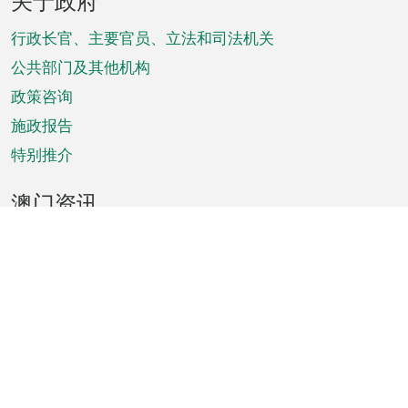
关于政府
脚
菜
行政长官、主要官员、立法和司法机关
单
公共部门及其他机构
政策咨询
施政报告
特别推介
澳门资讯
天气
交通
公众假期
文娱康体
城市资讯
澳门便览