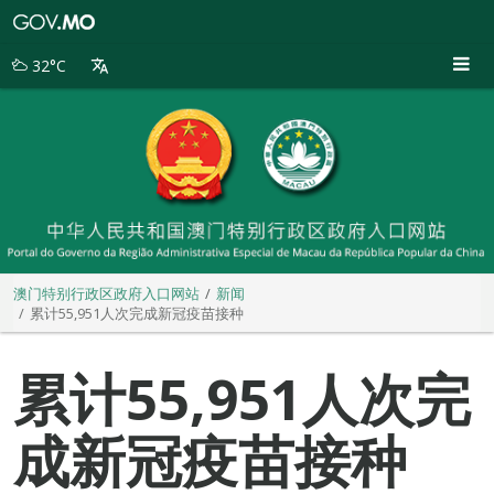
澳
门
特
32°C
别
行
政
区
政
府
入
口
网
站
澳门特别行政区政府入口网站
新闻
累计55,951人次完成新冠疫苗接种
累计55,951人次完
成新冠疫苗接种