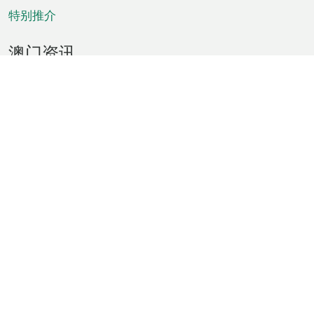
特别推介
澳门资讯
天气
交通
公众假期
文娱康体
城市资讯
澳门便览
统计数字
公布告示
新闻
短片