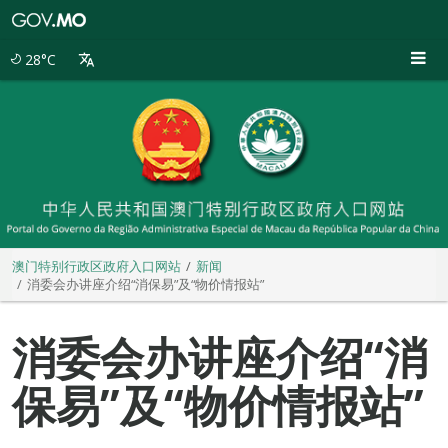
澳
门
特
28°C
别
行
政
区
政
府
入
口
网
站
澳门特别行政区政府入口网站
新闻
消委会办讲座介绍“消保易”及“物价情报站”
消委会办讲座介绍“消
保易”及“物价情报站”