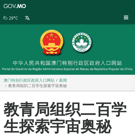
澳
门
特
29°C
别
行
政
区
政
府
入
口
网
站
澳门特别行政区政府入口网站
新闻
教青局组织二百学生探索宇宙奥秘
教青局组织二百学
生探索宇宙奥秘