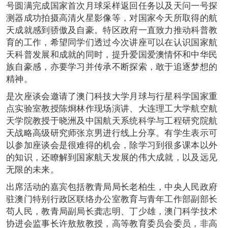
号圆满完成国家首次月球采样返回任务以及天问一号探
测器成功拍摄高清火星影像等，对国家今天所取得的航
天成就感到骄傲及自豪。特区政府一直致力推动科普教
育的工作，希望同学们透过今次讲座可以在认识国家航
天科普发展和成就的同时，提升爱国爱澳情怀和中华民
族自豪感，亦要学习并传承不断探索，敢于追逐梦想的
精神。
是次座谈会邀请了澳门科技大学月球与行星科学国家重
点实验室教授陈烱林作现场演讲、大连理工大学航空航
天学院教授于晓洲及中国航天系统科学与工程研究院航
天战略高级研究师张京男进行线上分享。有学生表示可
以参加座谈会是很难得的机会，除学习到很多课本以外
的知识，还瞭解到国家航天发展的伟大成就，以及远见
无限的未来。
出席活动的嘉宾包括教青局局长老柏生，中央人民政府
驻澳门特别行政区联络办公室教育与青年工作部副部长
苟人民，教青局副局长龚志明、丁少雄，澳门科学技术
协进会监事长许敖敖教授，高等教育委员会委员，非高