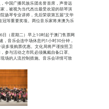
员，中国广播民族乐团名誉首席，声誉远
国家，被视为当代杰出最受欢迎的胡琴演
院扬琴专业讲师，先后荣获第五届“文华
业组桂冠等重要奖项。两位音乐家将来澳为乐
6日（星期二）早上10时起于澳门售票网
购票从速，音乐会连中场休息约1小时30分钟，
元，并设多项购票优惠。文化局将严谨按照卫
排，参与活动之市民必须佩戴自备口罩、
合现场的人流控制措施。音乐会详情可致
。