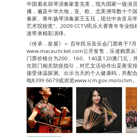
中国着名胡琴演奏家姜克美，现为国家一级演
播，遍及中华大地，亚、欧、北美洲等数十个
奏家。青年扬琴演奏家王玉珏，现任中央音乐学
艺术院校奖”、2009 CCTV民乐大赛青年专
迷带来精彩演绎。
《传承．发展》
－
百年民乐音乐会门票将于7月
www.macauticket.com公开发售，乐迷
门票价格分为200、160、140及120澳门
生部门相关防疫指引，对艺文活动作出妥善安
接受体温探测、出示当天的个人健康码，并配
电8399 6679或浏览www.icm.gov.mo/ochm