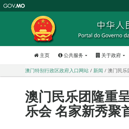
澳
门
特
别
行
政
区
政
府
入
口
网
站
主页
公共服务
关于政府
澳门特别行政区政府入口网站
新闻
澳门民乐
澳门民乐团隆重
乐会 名家新秀聚