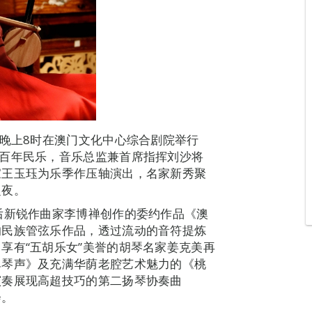
）晚上8时在澳门文化中心综合剧院举行
百年民乐，音乐总监兼首席指挥刘沙将
家王玉珏为乐季作压轴演出，名家新秀聚
之夜。
后新锐作曲家李博禅创作的委约作品《澳
的民族管弦乐作品，透过流动的音符提炼
享有“五胡乐女”美誉的胡琴名家姜克美再
弹琴声》及充满华荫老腔艺术魅力的《桃
演奏展现高超技巧的第二扬琴协奏曲
会。