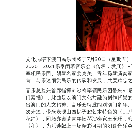
文化局辖下澳门民乐团将于7月30日（星期五
2020—2021乐季闭幕音乐会《传承．发展》
－
率领民乐团、胡琴名家姜克美、青年扬琴演奏
首，与乐迷细赏民乐的传承和发展，共度难忘
音乐总监兼首席指挥刘沙将率领民乐团带来90
门素描》，此曲是以澳门文化共融为创作背景
出澳门的人文精神。音乐会特邀阔别澳门多年、
次来澳，带来表现山西梆子腔艺术特色的《乱
花红》，同场亦邀请青年扬琴演奏家王玉珏，
《和》，为乐迷献上一场精彩可期的闭幕音乐