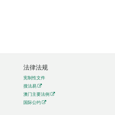
法律法规
宪制性文件
搜法易
澳门主要法例
国际公约