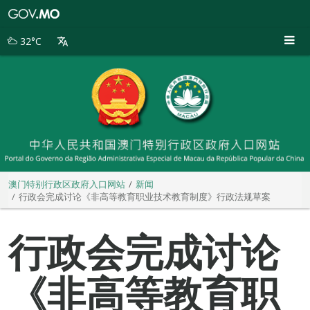
澳
门
特
32°C
别
行
政
区
政
府
入
口
网
站
澳门特别行政区政府入口网站
新闻
行政会完成讨论《非高等教育职业技术教育制度》行政法规草案
行政会完成讨论
《非高等教育职