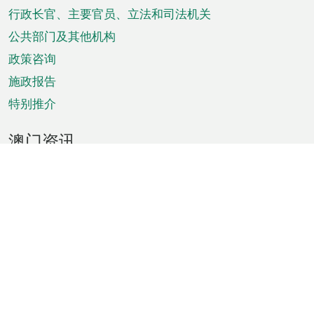
菜
行政长官、主要官员、立法和司法机关
单
公共部门及其他机构
政策咨询
施政报告
特别推介
澳门资讯
天气
交通
公众假期
文娱康体
城市资讯
澳门便览
统计数字