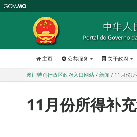
澳
门
特
别
行
政
区
政
府
入
口
网
站
主页
公共服务
关于政府
澳门特别行政区政府入口网站
新闻
11月份
11月份所得补