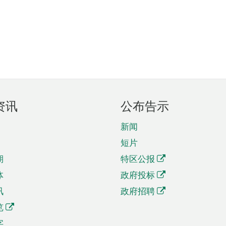
资讯
公布告示
新闻
短片
期
特区公报
体
政府投标
讯
政府招聘
览
字