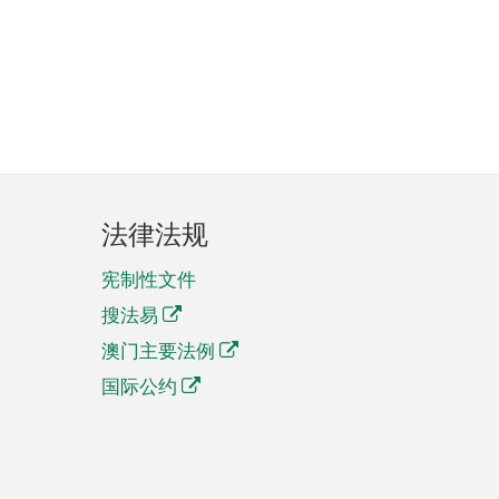
法律法规
宪制性文件
搜法易
澳门主要法例
国际公约