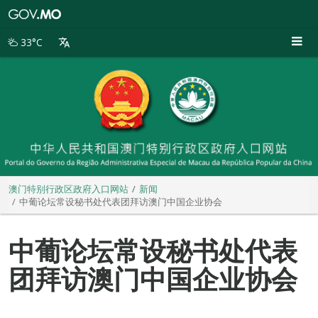
澳
门
特
33°C
别
行
政
区
政
府
入
口
网
站
澳门特别行政区政府入口网站
新闻
中葡论坛常设秘书处代表团拜访澳门中国企业协会
中葡论坛常设秘书处代表
团拜访澳门中国企业协会