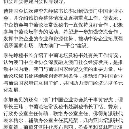
协会拜会傅建国会长等领导。
傅建国会长欢迎季先峥秘书长率团到访澳门中国企业协
会，并介绍该协会整体情况及近期重点工作。傅表示，
中企协会与中葡论坛常设秘书一直保持良好合作，积极
参与中葡论坛举办的活动。希望进一步加强交流合作，
发挥中资企业的专业和资源优势，推动中资企业拓展葡
语系国家市场，助力澳门“一平台”建设。
季先峥秘书长介绍了中葡论坛及秘书处有关工作情况，
认为澳门中企业协会深度融入澳门社会经济发展，是推
动中国内地、澳门与葡语国家经贸交流的重要力量。中
葡论坛秘书处将继续创造有利条件，推动澳门中国企业
与葡语国家增进互相了解，共同助力澳门经济适度多元
化发展。
参加会见的还有：澳门中国企业协会总干事黄智虎，理
事长王玮，中葡论坛常设秘书处副秘书长丁恬、赞东，
行政办公室主任何萌，联络办公室主任、佛得角派驻代
表米格尔，辅助办公室主任莫苑梨，几内亚比绍派驻代
表夏德，葡萄牙派驻代表布思丽，圣多美和普林西比派