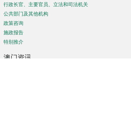
菜
行政长官、主要官员、立法和司法机关
单
公共部门及其他机构
政策咨询
施政报告
特别推介
澳门资讯
天气
交通
公众假期
文娱康体
城市资讯
澳门便览
统计数字