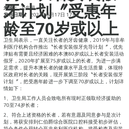
牙计划〞受惠年
来源：
卫生局
发布日期：
2022年6月17日 17:06
龄至70岁或以上
卫生局表示，一直关注长者的牙齿健康，2019年与非牟
利医疗机构合作推出〝长者安装假牙先导计划〞，优先
津贴有需要且经济困难的本澳80岁或以上长者安装活动
假牙，2020年扩展至75岁或以上的长者。为进一步满
足需求，提升本澳长者的健康水平及生活质量，体现特
区政府对长者的关顾，现开展第三阶段〝长者安装假牙
计划〞，把受惠年龄进一步下调至70岁或以上，计划详
情如下：
1、卫生局工作人员会致电所有现时正领取经济援助的
70至74岁长者；
2、符合上述资格的长者，若有意愿及同意参与是次计
划，将获安排到仁伯爵综合医院口腔科接受初步评估，
符合条件会获转介至非牟利医疗机构，接受检查及安装