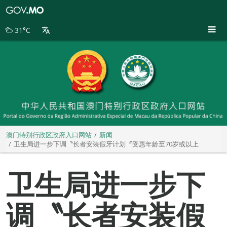
澳
门
特
31°C
别
行
政
区
政
府
入
口
网
站
澳门特别行政区政府入口网站
新闻
卫生局进一步下调〝长者安装假牙计划〞受惠年龄至70岁或以上
卫生局进一步下
调〝长者安装假