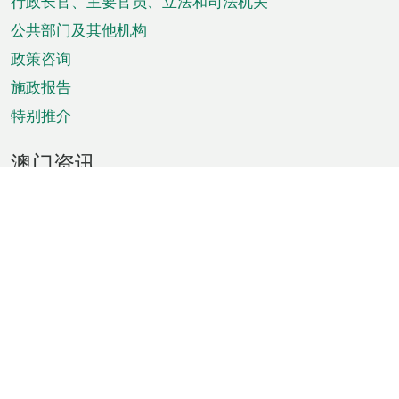
菜
行政长官、主要官员、立法和司法机关
单
公共部门及其他机构
政策咨询
施政报告
特别推介
澳门资讯
天气
交通
公众假期
文娱康体
城市资讯
澳门便览
统计数字