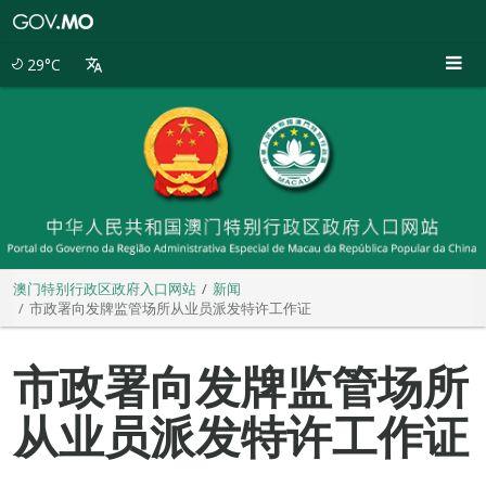
澳
门
特
29°C
别
行
政
区
政
府
入
口
网
站
澳门特别行政区政府入口网站
新闻
市政署向发牌监管场所从业员派发特许工作证
市政署向发牌监管场所
从业员派发特许工作证