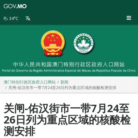
澳
门
特
34°C
别
行
政
区
政
府
入
口
网
站
澳门特别行政区政府入口网站
新闻
关闸-佑汉街市一带7月24至26日列为重点区域的核酸检测安排
关闸-佑汉街市一带7月24至
26日列为重点区域的核酸检
测安排