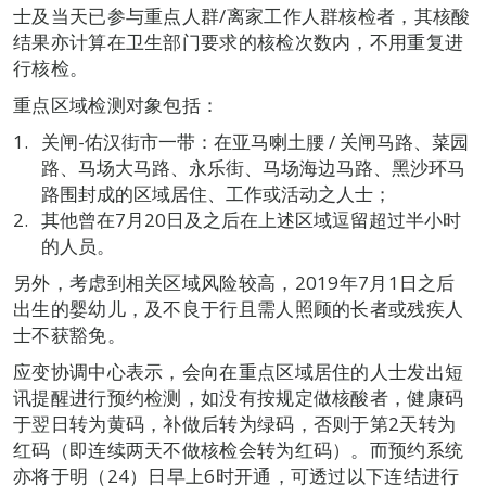
士及当天已参与重点人群/离家工作人群核检者，其核酸
结果亦计算在卫生部门要求的核检次数内，不用重复进
行核检。
重点区域检测对象包括：
关闸-佑汉街市一带：在亚马喇土腰 / 关闸马路、菜园
路、马场大马路、永乐街、马场海边马路、黑沙环马
路围封成的区域居住、工作或活动之人士；
其他曾在7月20日及之后在上述区域逗留超过半小时
的人员。
另外，考虑到相关区域风险较高，2019年7月1日之后
出生的婴幼儿，及不良于行且需人照顾的长者或残疾人
士不获豁免。
应变协调中心表示，会向在重点区域居住的人士发出短
讯提醒进行预约检测，如没有按规定做核酸者，健康码
于翌日转为黄码，补做后转为绿码，否则于第2天转为
红码（即连续两天不做核检会转为红码）。而预约系统
亦将于明（24）日早上6时开通，可透过以下连结进行