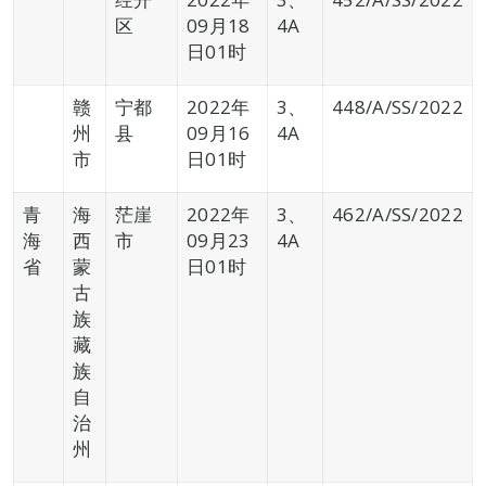
区
09月18
4A
日01时
赣
宁都
2022年
3、
448/A/SS/2022
州
县
09月16
4A
市
日01时
青
海
茫崖
2022年
3、
462/A/SS/2022
海
西
市
09月23
4A
省
蒙
日01时
古
族
藏
族
自
治
州