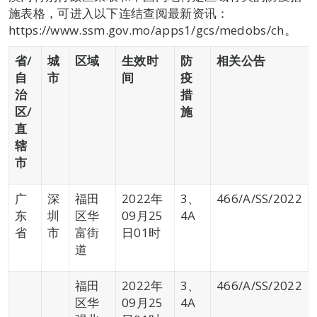
施表格，可进入以下连结查阅最新资讯：
https://www.ssm.gov.mo/apps1/gcs/medobs/ch。
省/
城
区域
生效时
防
相关公告
自
市
间
疫
治
措
区/
施
直
辖
市
广
深
福田
2022年
3、
466/A/SS/2022
东
圳
区华
09月25
4A
省
市
富街
日01时
道
福田
2022年
3、
466/A/SS/2022
区华
09月25
4A