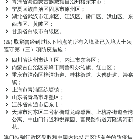
青海省海西蒙古族藏族自治州格尔木市；
宁夏回族自治区固原市原州区；
湖北省武汉市江岸区、江汉区、硚口区、洪山区、东
西湖区、黄陂区；
甘肃省白银市白银区。
(四)
取消
曾经到过以下地点的所有入境及已入境人士须
遵守第（三）项防疫措施：
四川省达州市达川区、内江市东兴区；
内蒙古自治区赤峰市阿鲁科尔沁旗、红山区；
重庆市潼南区梓潼街道、桂林街道、大佛街道、崇龛
镇；
上海市青浦区练塘镇；
山东省青岛市即墨区；
江苏省南通市启东市；
天津市河东区二号桥街道龙峰馨园、上杭路街道金湾
公寓、中山门街道和悦家园、富民路街道万隆滨河新
苑。
澳门特别行政区采取和中国内地特定区域有关的防疫措