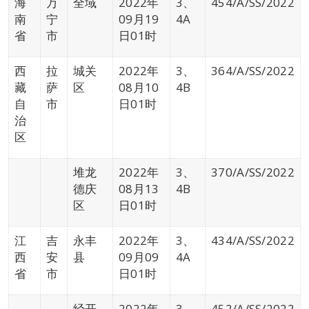
海
万
全域
2022年
3、
454/A/SS/2022
南
宁
09月19
4A
省
市
日01时
西
拉
城关
2022年
3、
364/A/SS/2022
藏
萨
区
08月10
4B
自
市
日01时
治
区
堆龙
2022年
3、
370/A/SS/2022
德庆
08月13
4B
区
日01时
江
吉
永丰
2022年
3、
434/A/SS/2022
西
安
县
09月09
4A
省
市
日01时
经开
2022年
3、
452/A/SS/2022