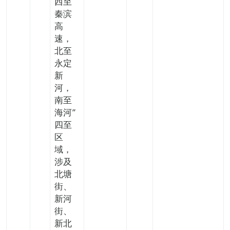
西至
秦滨
高
速，
北至
永定
新
河，
南至
海河”
四至
区
域，
涉及
北塘
街、
新河
街、
新北