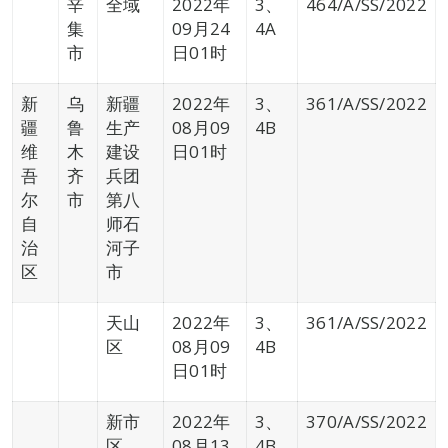
辛
全域
2022年
3、
464/A/SS/2022
集
09月24
4A
市
日01时
新
乌
新疆
2022年
3、
361/A/SS/2022
疆
鲁
生产
08月09
4B
维
木
建设
日01时
吾
齐
兵团
尔
市
第八
自
师石
治
河子
区
市
天山
2022年
3、
361/A/SS/2022
区
08月09
4B
日01时
新市
2022年
3、
370/A/SS/2022
区
08月13
4B