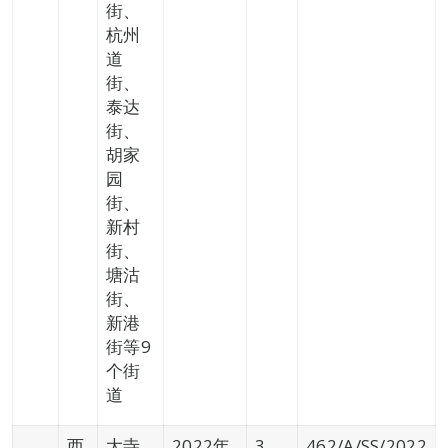
街、
杭州
道
街、
泰达
街、
胡家
园
街、
新村
街、
塘沽
街、
新港
街等9
个街
道
西
大寺
2022年
3、
462/A/SS/2022