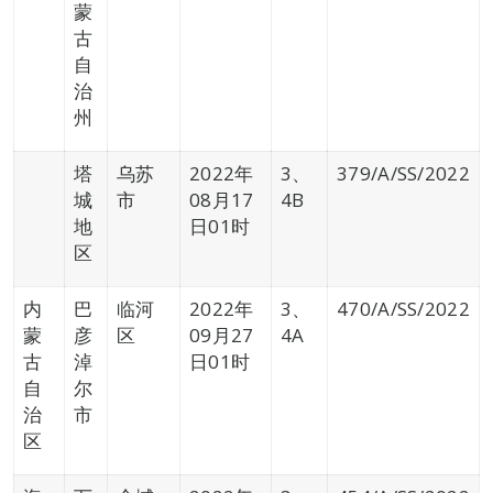
蒙
古
自
治
州
塔
乌苏
2022年
3、
379/A/SS/2022
城
市
08月17
4B
地
日01时
区
内
巴
临河
2022年
3、
470/A/SS/2022
蒙
彦
区
09月27
4A
古
淖
日01时
自
尔
治
市
区