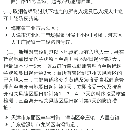
曲江路11号全域、越秀路街恩德西里。
(二)
取消
曾经到过以下地点的所有入境及已入境人士遵
守上述防疫措施：
海南省三亚市吉阳区；
天津市河北区王串场街道明溪里小区1号楼，河东区
大王庄街道十二经路四号院。
（三）
新增
对曾经到过以下地点的所有入境人士，须在
指定地点接受医学观察直至离开当地翌日起计第7天，
但最短不少于5天；随后进行自我健康管理直至解除医
学观察翌日起计第3天；而所有曾经到过相关风险区的
已入境人士，其健康码将变为黄码及须接受自我健康管
理直至离开当地翌日起计第7天，立即接受一次及按离
开相关风险区翌日起计第1、2、4、7天的时序接受核酸
检测，直至离开相关风险区翌日起计第7天的防疫措
施：
天津市东丽区丰年村街，津南区辛庄镇、八里台镇；
广东省深圳市龙岗区南湾街道；