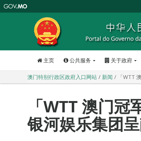
澳
门
特
别
行
政
区
政
府
入
口
网
站
主页
公共服务
关于政府
澳门特别行政区政府入口网站
新闻
「WTT 
「WTT 澳门冠军赛
银河娱乐集团呈