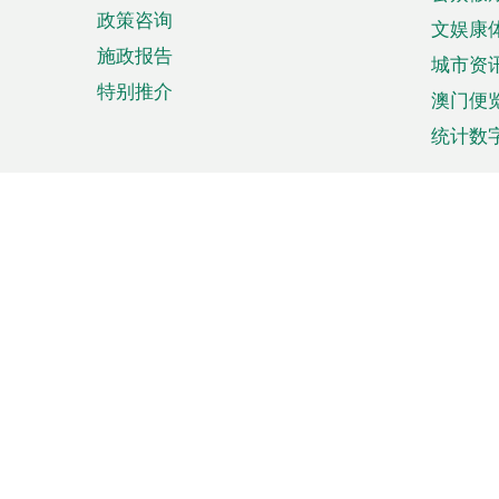
政策咨询
文娱康
施政报告
城市资
特别推介
澳门便
统计数
来澳旅游
商务
计划行程
贸易投
观光
澳门经
娱乐休闲
中小企
购物
市场资
节日盛事
知识产
网
网
页
使用条款
私隐声明
协调机构：澳门特别行政区行
站
脚