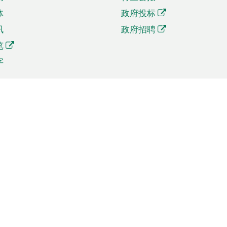
体
政府投标
讯
政府招聘
览
字
及贸易
相关连结
资
手机应用程序目录
贸会展
社交媒体目录
商机和服务
专题网站目录
讯
RSS订阅目录
权
表格下载
政公职局