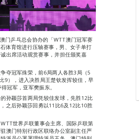
、澳门乒乓总会协办的「WTT澳门冠军赛
在塔石体育馆进行压轴赛事，男、女子单打
一诚出席活动观赏赛事，并担任颁奖嘉
争夺冠军殊荣，前6局两人各胜3局（5
、11比9），进入决胜局王楚钦发挥较佳，早
3夺得冠军，亚军樊振东。
的孙颖莎首两局凭较佳发球，先胜12比
2，之后孙颖莎回勇以11比6及12比10胜
WTT世界乒联董事会主席、国际乒联第
府驻澳门特别行政区联络办公室副主任严
区特派员公署署理特派员王冬，澳门特别