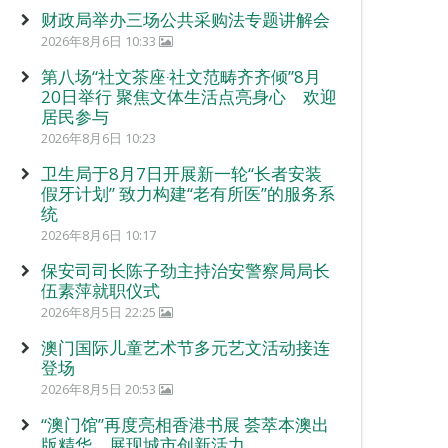
财政局举办三场公共采购法专题讲解会
2026年8月6日 10:33
第八场“社文茶座‧社文范畴齐齐倾”8月
20日举行 聚焦文体生活点亮身心 欢迎
居民参与
2026年8月6日 10:23
卫生局于8月7日开展新一轮“长者安装
假牙计划” 致力构建“老有所医”的服务系
统
2026年8月6日 10:17
保安司司长陈子劲主持治安警察局局长
伍素萍就职仪式
2026年8月5日 22:25
澳门国际儿童艺术节多元艺文活动接连
登场
2026年8月5日 20:53
“澳门馆”再度亮相香港书展 荟萃本澳出
版精华 展现城市创新活力