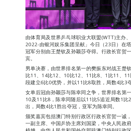
由体育局及世界乒乓球职业大联盟(WTT)主办
2022-由银河娱乐集团呈献」今日（23日）
冠军分别由王楚钦及孙颖莎夺得。行政长官贺
宾。
男单决赛，由世界排名第一的樊振东对战王楚钦
比11、14比12、10比12、11比8、1比11
段建立6比0优势，并以11比8取胜，局数4比
女单后冠由孙颖莎与陈幸同之争，世界排名第一
10及11比8，陈幸同随后以11比5追近局数1比
出，局数4比1胜出夺冠，亚军为陈幸同。
颁奖嘉宾包括澳门特别行政区行政长官贺一诚，
一副主席、中国乒协主席刘国梁，中央人民政
植婵，中华人民共和国外交部驻澳门特别行政