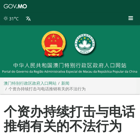
澳
门
特
31°C
别
行
政
区
政
府
入
口
网
站
澳门特别行政区政府入口网站
新闻
个资办持续打击与电话推销有关的不法行为
个资办持续打击与电话
推销有关的不法行为