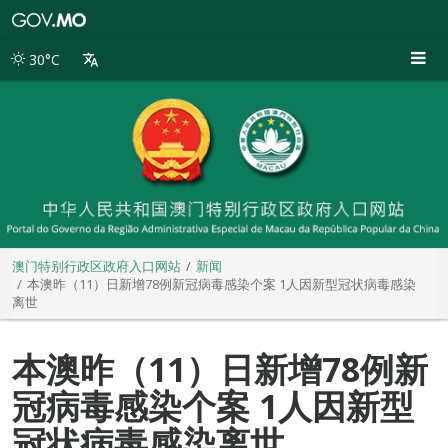
澳
门
特
30°C
别
行
政
区
政
府
入
口
网
站
澳门特别行政区政府入口网站
新闻
本澳昨（11）日新增78例新冠病毒感染个案 1人因新型冠状病毒感染
离世
本澳昨（11）日新增78例新
冠病毒感染个案 1人因新型
冠状病毒感染离世