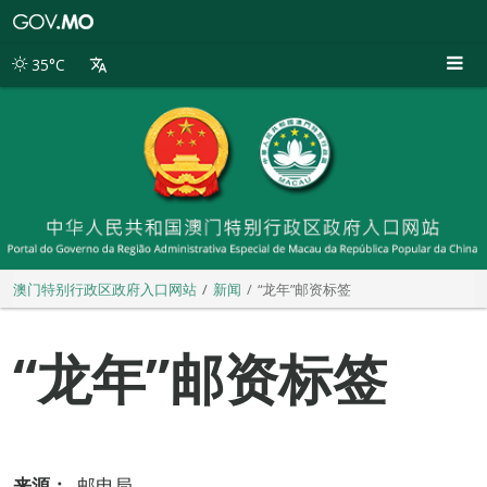
澳
门
特
35°C
别
行
政
区
政
府
入
口
网
站
澳门特别行政区政府入口网站
新闻
“龙年”邮资标签
“龙年”邮资标签
来源：
邮电局